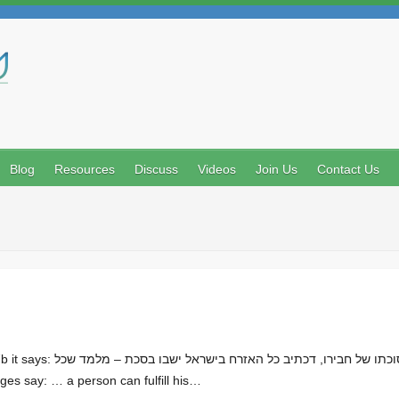
Search
Blog
Resources
Discuss
Videos
Join Us
Contact Us
חכמים אומרים: …יוצא ידי חובת
ישראל ראוים ל. The Sages say: … a person can fulfill his…