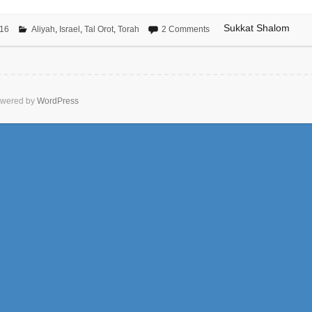
Sukkat Shalom
016
Aliyah
,
Israel
,
Tal Orot
,
Torah
2 Comments
wered by
WordPress