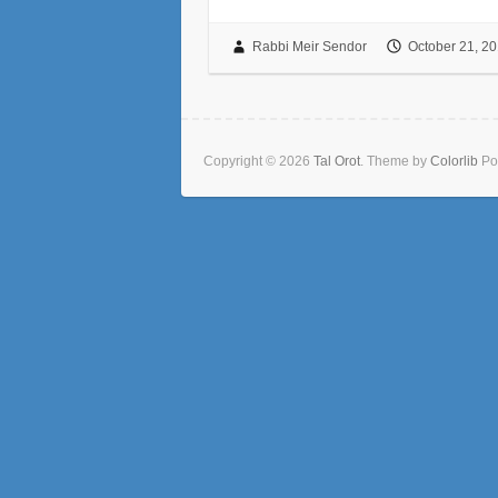
Rabbi Meir Sendor
October 21, 2
Copyright © 2026
Tal Orot
. Theme by
Colorlib
Po