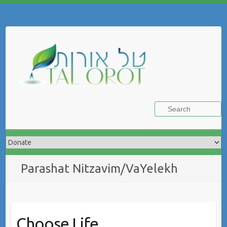
Skip
to
Search
content
Parashat Nitzavim/VaYelekh
Choose Life